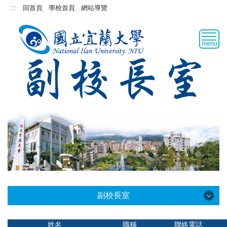
跳
:::
回首頁
學校首頁
網站導覽
到
主
要
內
容
區
副校長室
副校長室
姓名
職稱
聯絡電話