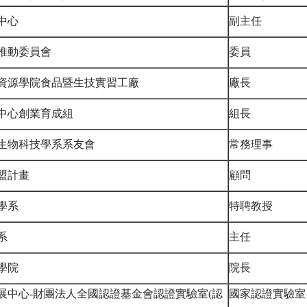
中心
副主任
推動委員會
委員
資源學院食品暨生技實習工廠
廠長
中心創業育成組
組長
用生物科技學系系友會
常務理事
盟計畫
顧問
學系
特聘教授
系
主任
學院
院長
展中心-財團法人全國認證基金會認證實驗室(認
國家認證實驗室