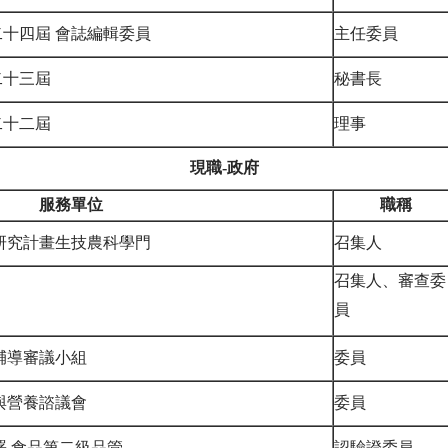
十四屆 會誌編輯委員
主任委員
二十三屆
秘書長
二十二屆
理事
現職-
政府
服務單位
職稱
研究計畫生技農科學門
召集人
召集人、
審查委
員
輔導審議小組
委員
與營養諮議會
委員
署 食品第二級品管
認驗證委員