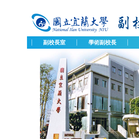
跳
到
主
要
內
容
副校長室
學術副校長
區