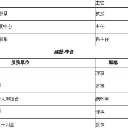
主管
學系
教授
展中心
主任
學系
系主任
經歷-學會
服務單位
職稱
理事
屆
監事
獎人聯誼會
總幹事
屆
理事
二十四屆
監事