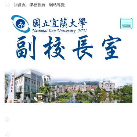
跳
:::
回首頁
學校首頁
網站導覽
到
主
要
內
容
區
:::
:::