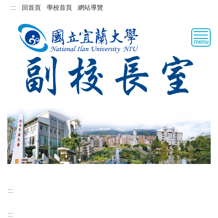
跳
:::
回首頁
學校首頁
網站導覽
到
主
要
內
容
區
:::
:::