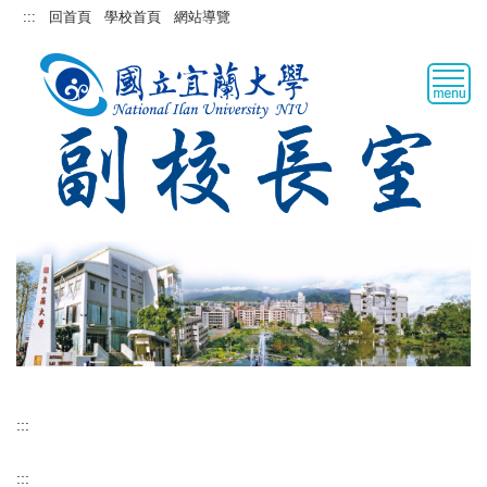
跳
:::
回首頁
學校首頁
網站導覽
到
主
要
內
容
區
:::
:::